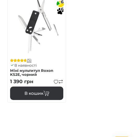
6
6
(5)
В наявності
Міні мультитул Roxon
KS2E, чорний
1 390
грн
В кошик