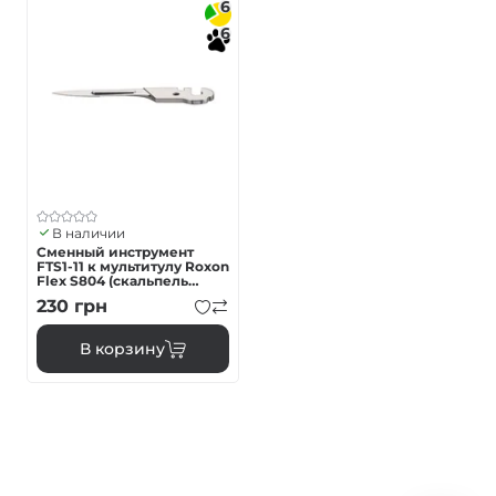
6
6
В наличии
Сменный инструмент
FTS1-11 к мультитулу Roxon
Flex S804 (скальпель
малый)
230
грн
В корзину