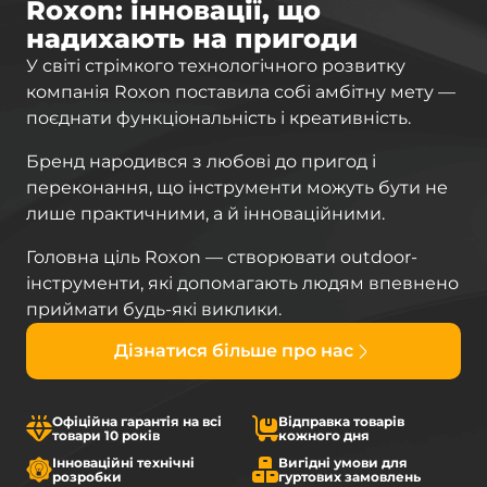
Roxon: інновації, що
надихають на пригоди
У світі стрімкого технологічного розвитку
компанія Roxon поставила собі амбітну мету —
поєднати функціональність і креативність.
Бренд народився з любові до пригод і
переконання, що інструменти можуть бути не
лише практичними, а й інноваційними.
Головна ціль Roxon — створювати outdoor-
інструменти, які допомагають людям впевнено
приймати будь-які виклики.
Дізнатися більше про нас
Офіційна гарантія на всі
Відправка товарів
товари 10 років
кожного дня
Інноваційні технічні
Вигідні умови для
розробки
гуртових замовлень