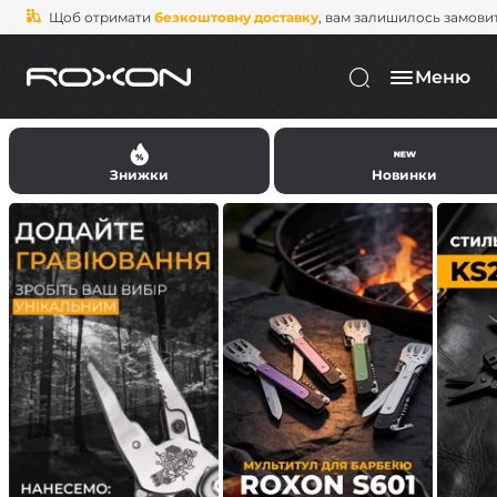
Щоб отримати
безкоштовну доставку
, вам залишилось замови
Меню
Знижки
Новинки