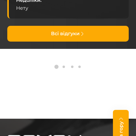
Недоліки
Нету
Всі відгуки
На гору