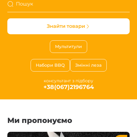
Пошук
Знайти товари
Мультитули
Набори BBQ
Змінні леза
консультант з підбору
+38(067)2196764
Ми пропонуємо