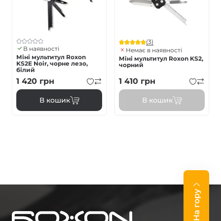
(3)
В наявності
Немає в наявності
Міні мультитул Roxon
Міні мультитул Roxon KS2,
KS2E Noir, чорне лезо,
чорний
білий
1 420
грн
1 410
грн
В кошик
В кошик
На гору