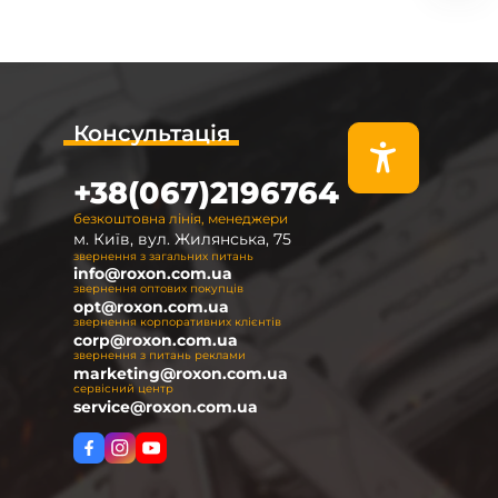
Консультація
+38(067)2196764
безкоштовна лінія, менеджери
м. Київ, вул. Жилянська, 75
звернення з загальних питань
info@roxon.com.ua
звернення оптових покупців
opt@roxon.com.ua
звернення корпоративних клієнтів
corp@roxon.com.ua
звернення з питань реклами
marketing@roxon.com.ua
сервісний центр
service@roxon.com.ua