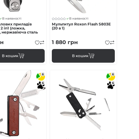
В наявності
В наявності
олових приладів
Мультитул Roxon Flash S803E
2 in1 (ложка,
(20 в 1)
, нержавіюча сталь
н
1 880
грн
В кошик
В кошик
6
6
6
6