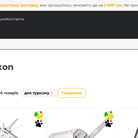
коштовну доставку
, вам залишилось замовити ще на
2 000 грн
. Не пр
уки
Контакти
xon
6 товарів
для туризму
Скасувати
6
6
6
6