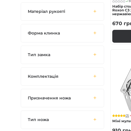
В
Набір сто
Roxon C3 2
Матеріал рукояті
нержавіюч
з'єднання
670
гр
Форма клинка
Тип замка
Комплектація
Призначення ножа
(3)
Тип ножа
Міні муль
910
гр