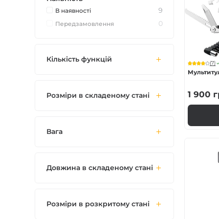
Для захисників
9
В наявностi
0
Передзамовлення
Змінні леза
Кількість функцій
(7)
Набори BBQ
Мультиту
1 900
г
Розміри в складеному стані
Вага
Довжина в складеному стані
Розміри в розкритому стані