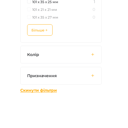
1
101 х 35 х 25 мм
0
101 x 21 x 21 мм
0
101 х 35 х 27 мм
Більше
Колір
Призначення
Скинути фільтри