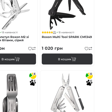
(3)
В наявності
В наявності
ьтитул Roxon M2 зі
Roxon Multi Tool SPARK CM1349
 бітами, сірий
рн
1 020
грн
В кошик
В кошик
6
6
6
6