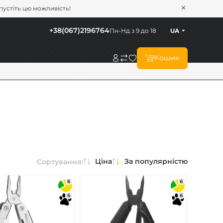
опустіть цю можливість!
+38(067)2196764
Пн-Нд з 9 до 18
UA
Кошик
Ціна
За популярністю
Сортування:
6
6
6
6