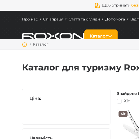
Щоб отримати
без
Про нас
Співпраця
Статті та огляди
Допомога
Відг
Каталог
Каталог
Знижки
Каталог для туризму Ro
Новинки
Ножі
Знайдено 1
Ціна:
Хіт
Мультитули
Хіт
Аксесуари
Наявність