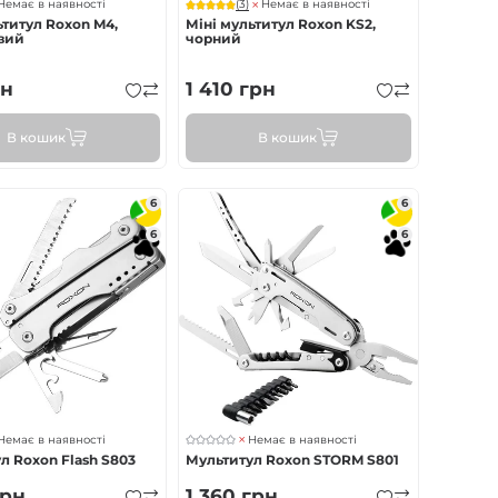
(3)
Немає в наявності
Немає в наявності
ьтитул Roxon M4,
Міні мультитул Roxon KS2,
вий
чорний
н
1 410
грн
В кошик
В кошик
6
6
6
6
Немає в наявності
Немає в наявності
л Roxon Flash S803
Мультитул Roxon STORM S801
рн
1 360
грн