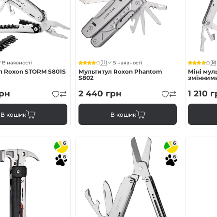
(11)
(8)
В наявності
В наявності
л Roxon STORM S801S
Мультитул Roxon Phantom
Міні мул
S802
змінними
рн
2 440
грн
1 210
г
В кошик
В кошик
6
6
6
6