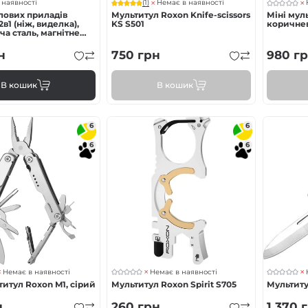
(1)
 наявності
Немає в наявності
лових приладів
Мультитул Roxon Knife-scissors
Міні мул
в1 (ніж, виделка),
KS S501
коричне
а сталь, магнітне
н
750
грн
980
гр
В кошик
В кошик
6
6
6
6
Немає в наявності
Немає в наявності
титул Roxon M1, сірий
Мультитул Roxon Spirit S705
Мультиту
н
260
грн
1 370
г