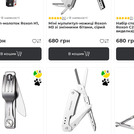
(4)
(1)
В наявності
В наявності
л-молоток Roxon H1,
Міні мультитул-ножиці Roxon
Набір ст
M3 зі змінними бітами, сірий
Roxon C2 
виделка)
рн
680
грн
680
гр
В кошик
В кошик
6
6
6
6