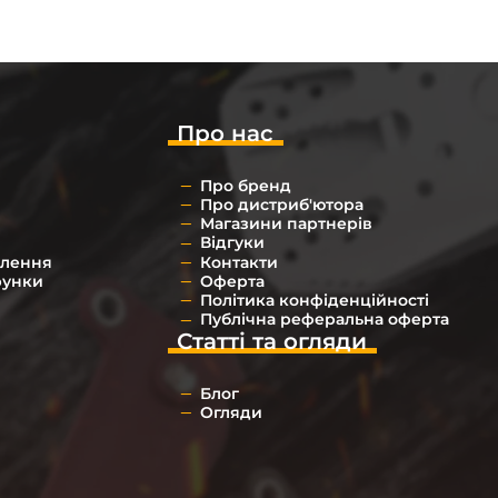
Про нас
Про бренд
Про дистриб'ютора
Магазини партнерів
Відгуки
влення
Контакти
рунки
Оферта
Політика конфіденційності
Публічна реферальна оферта
Статті та огляди
Блог
Огляди