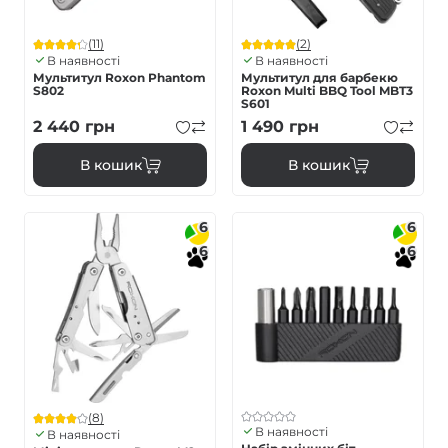
(11)
(2)
В наявності
В наявності
Мультитул Roxon Phantom
Мультитул для барбекю
S802
Roxon Multi BBQ Tool MBT3
S601
2 440
грн
1 490
грн
В кошик
В кошик
6
6
6
6
(8)
В наявності
В наявності