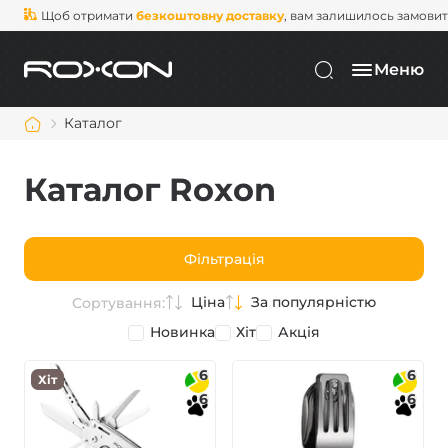
Щоб отримати
безкоштовну доставку
, вам залишилось замови
Меню
Каталог
Каталог Roxon
Фільтрація
Ціна
За популярністю
Сортування:
Новинка
Хіт
Акція
6
6
Хіт
6
6