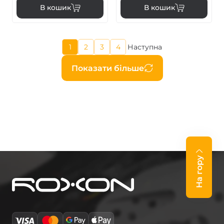
В кошик
В кошик
Поточна
1
2
3
4
Наступна
Page
Page
Page
Наступна
сторінка
сторінка
Розбивка
Показати більше
на
сторінки
На гору