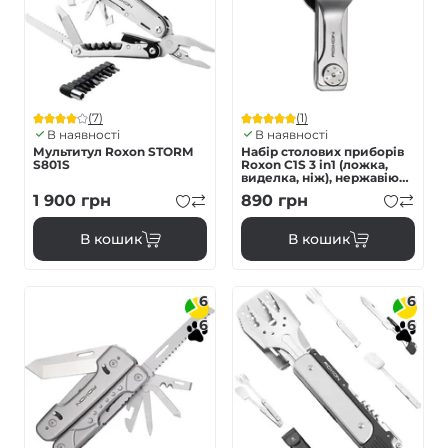
(7)
(1)
В наявності
В наявності
Мультитул Roxon STORM
Набір столових приборів
S801S
Roxon C1S 3 in1 (ложка,
виделка, ніж), нержавіюча
сталь
1 900
грн
890
грн
В кошик
В кошик
6
6
6
6