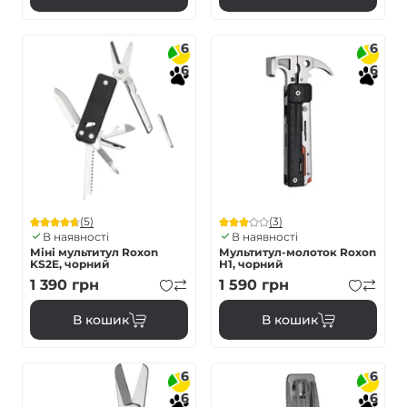
6
6
6
6
(5)
(3)
В наявності
В наявності
Міні мультитул Roxon
Мультитул-молоток Roxon
KS2E, чорний
H1, чорний
1 390
грн
1 590
грн
В кошик
В кошик
6
6
6
6