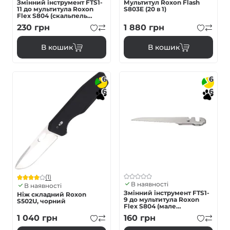
Змінний інструмент FTS1-
Мультитул Roxon Flash
11 до мультитула Roxon
S803E (20 в 1)
Flex S804 (скальпель
малий)
230
грн
1 880
грн
В кошик
В кошик
6
6
6
6
(1)
В наявності
В наявності
Змінний інструмент FTS1-
Ніж складний Roxon
9 до мультитула Roxon
S502U, чорний
Flex S804 (мале
серрейторне лезо)
1 040
грн
160
грн