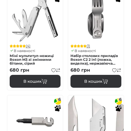
(4)
(1)
В наявності
В наявності
Міні мультитул-ножиці
Набір столових приладів
Roxon M3 зі змінними
Roxon C2 2 in1 (ложка,
бітами, сірий
виделка), нержавіюча
сталь
680
грн
680
грн
В кошик
В кошик
6
6
6
6