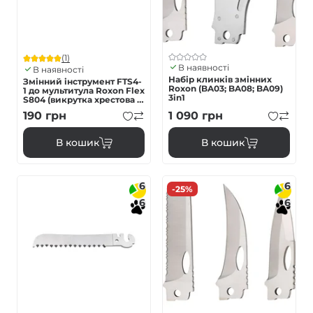
(1)
В наявності
В наявності
Набір клинків змінних
Змінний інструмент FTS4-
Roxon (BA03; BA08; BA09)
1 до мультитула Roxon Flex
3in1
S804 (викрутка хрестова -
адаптер для біт)
190
грн
1 090
грн
В кошик
В кошик
6
6
-25%
6
6