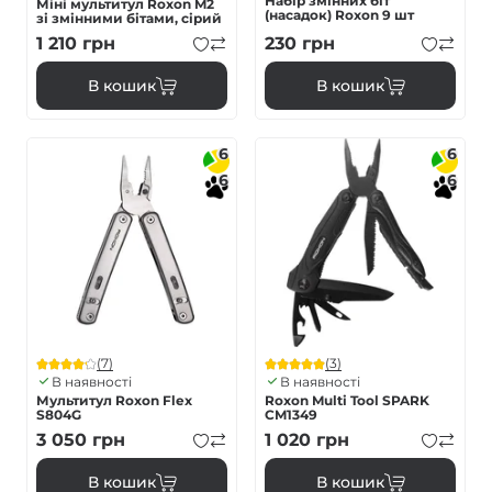
Набір змінних біт
Міні мультитул Roxon M2
(насадок) Roxon 9 шт
зі змінними бітами, сірий
1 210
грн
230
грн
В кошик
В кошик
6
6
6
6
(7)
(3)
В наявності
В наявності
Мультитул Roxon Flex
Roxon Multi Tool SPARK
S804G
CM1349
3 050
грн
1 020
грн
В кошик
В кошик