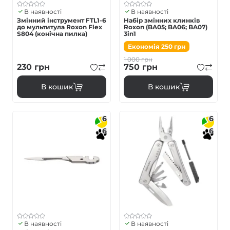
В наявності
В наявності
Змінний інструмент FTL1-6
Набір змінних клинків
до мультитула Roxon Flex
Roxon (BA05; BA06; BA07)
S804 (конічна пилка)
3in1
Економія
250
грн
1 000
грн
230
грн
750
грн
В кошик
В кошик
6
6
6
6
В наявності
В наявності