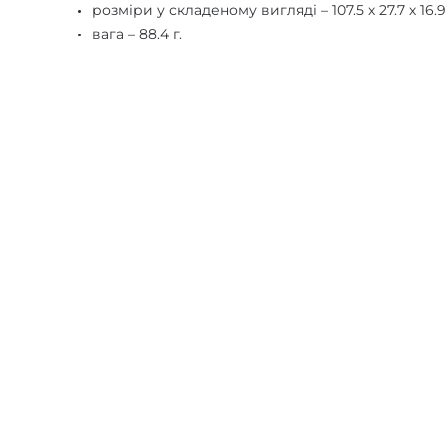
розміри у складеному вигляді – 107.5 х 27.7 х 16.9
вага – 88.4 г.