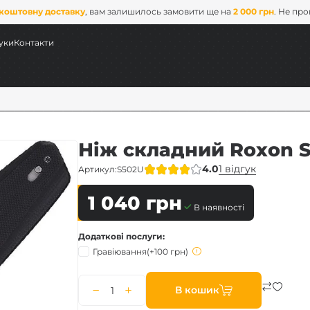
коштовну доставку
, вам залишилось замовити ще на
2 000 грн
. Не пр
уки
Контакти
Ніж складний Roxon S
4.0
1 відгук
Артикул:
S502U
1 040
грн
В наявності
Додаткові послуги
Гравіювання
(+100 грн)
В кошик