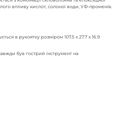
ться з комбінації скловолокна та епоксидної
алого впливу кислот, солоної води, УФ-променів.
ся в рукоятку розміром 107.5 х 27.7 х 16.9
 завжди був гострий інструмент на