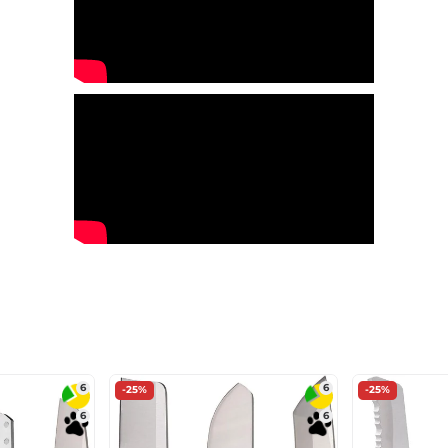
6
6
-25%
-25%
6
6