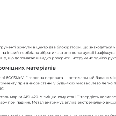
рументі зсунути в центр два блокіратори, що знаходяться у 
 на інший необхідно зібрати частини конструкції і зафіксува
твір, що допомагає швидко розкрити інструмент однією рук
роміцних матеріалів
лі 8Cr13MoV. Її головна перевага — оптимальний баланс мі
струменту при використанні у будь-яких умовах. Лезо легко 
RC.
аль марки AISI 420. У зміцненому стані її твердість коливає
удару при падінні. Метал витримує вплив екстремально висо