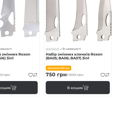
аявності
В наявності
в змінних Roxon
Набір змінних клинків Roxon
16) 3in1
(BA05; BA06; BA07) 3in1
Економія
250
грн
750
грн
10
грн
1 000
грн
кошик
В кошик