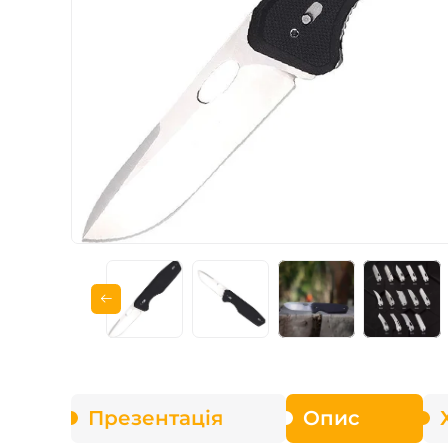
Для захисників
Змінні леза
Набори BBQ
Презентація
Опис