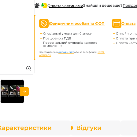
Знайшли дешевше?
Повiдо
Оплата частинами
Юридичним особам та ФОП
Оплата
Спеціальні умови для бізнесу
Онлайн опла
Працюємо з ПДВ
Оплата при 
Персональний супровід кожного
Оплата час
замовлення
Звертайтесь в
онлайн-чат
або за телефоном
(097) 
428 84 55
Характеристики
Відгуки