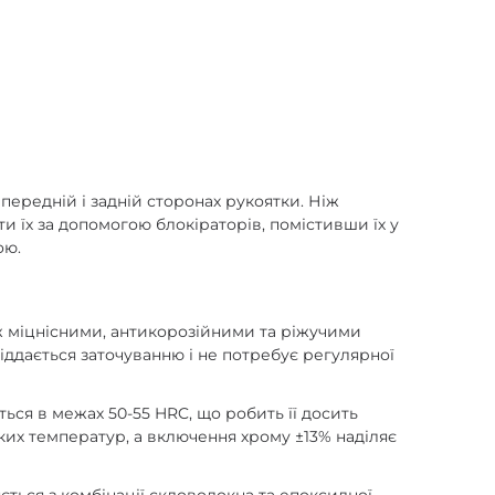
передній і задній сторонах рукоятки. Ніж
ти їх за допомогою блокіраторів, помістивши їх у
ою.
ж міцнісними, антикорозійними та ріжучими
піддається заточуванню і не потребує регулярної
ться в межах 50-55 HRC, що робить її досить
ких температур, а включення хрому ±13% наділяє