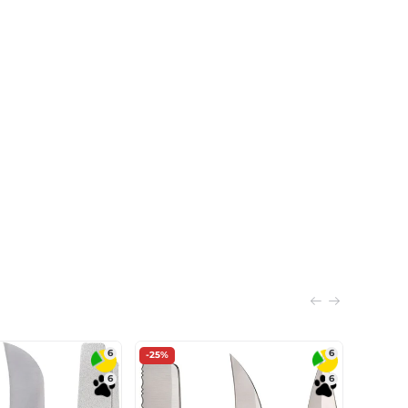
6
6
-25%
6
6