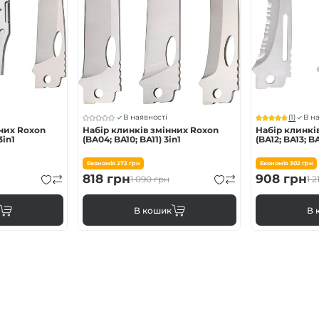
(1)
В наявності
В н
нних Roxon
Набір клинків змінних Roxon
Набір клинкі
3in1
(BA04; BA10; BA11) 3in1
(BA12; BA13; BA
Економія
272
грн
Економія
302
грн
818
грн
908
грн
1 090
грн
1 2
В кошик
В 