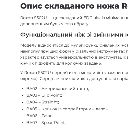
Опис складаного ножа R
Roxon S502U — це складаний EDC ніж із мінімальни
доповненням будь-якого образу.
Функціональний ніж зі змінними
Модель відноситься до мультифункціональних інст
найпопулярніших форм у різальних інструментах по
характеризується універсальністю в експлуатації: 
кінчик підходить для колючих завдань.
У Roxon S502U передбачена можливість заміни основ
окремо). Серед змінних клинків доступні такі варі
BA02 – Американський танто;
BA03 – Clip Point;
BA04 – Straight;
BA05 – Клинок із серрейторним лезом;
BA06 – Talon;
BA07 – Spear Point;