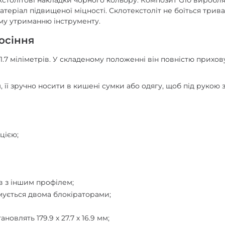
кстолітові накладки чорного кольору. Композит G10 виробляє
теріал підвищеної міцності. Склотекстоліт не боїться трив
ому утриманню інструменту.
осіння
 міліметрів. У складеному положенні він повністю приховуєть
, її зручно носити в кишені сумки або одягу, щоб під рукою
цією;
ів з іншим профілем;
имується двома блокіраторами;
овлять 179.9 х 27.7 х 16.9 мм;