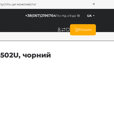
опустіть цю можливість!
+38(067)2196764
Пн-Нд з 9 до 18
UA
Кошик
502U, чорний