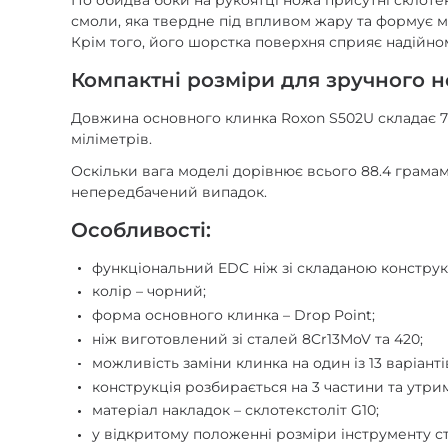
По обидва боки на рукоятці ножа присутні склоте
смоли, яка твердне під впливом жару та формує ма
Крім того, його шорстка поверхня сприяє надійн
Компактні розміри для зручного н
Довжина основного клинка Roxon S502U складає 71.7
міліметрів.
Оскільки вага моделі дорівнює всього 88.4 грамам
непередбачений випадок.
Особливості:
функціональний EDC ніж зі складаною конструк
колір – чорний;
форма основного клинка – Drop Point;
ніж виготовлений зі сталей 8Cr13MoV та 420;
можливість заміни клинка на один із 13 варіант
конструкція розбирається на 3 частини та утр
матеріал накладок – склотекстоліт G10;
у відкритому положенні розміри інструменту стан