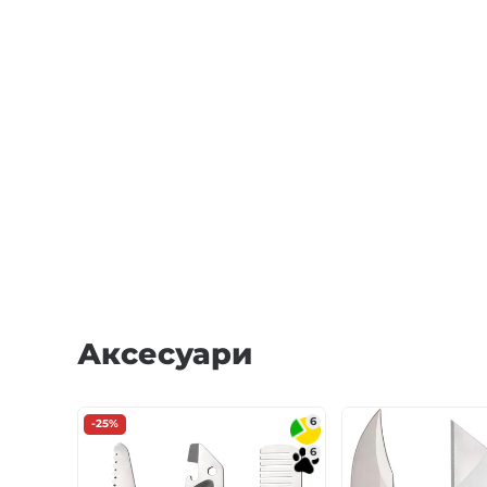
Аксесуари
6
-25%
6