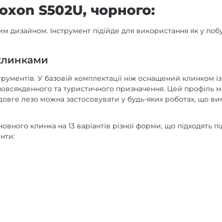
oxon S502U, чорного:
м дизайном. Інструмент підійде для використання як у побу
 клинками
рументів. У базовій комплектації ніж оснащений клинком із
всякденного та туристичного призначення. Цей профіль має 
довге лезо можна застосовувати у будь-яких роботах, що вим
ного клинка на 13 варіантів різної форми, що підходять під
анти: