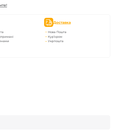
мте!
Доставка
та
Нова Пошта
отримані
Кур’єром
тинами
Укрпошта