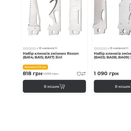
В наявності
В наявності
Набір клинків змінних Roxon
Набір клинків змі
(BA14; BA15; BA17) 3in1
(BA03; BA08; BA09) 
Економія
272
грн
818
грн
1 090
грн
1 090
грн
В кошик
В кошик