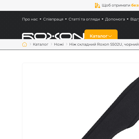
Щоб отримати
без
Про нас
Співпраця
Статті та огляди
Допомога
Відг
Каталог
Каталог
Ножі
Ніж складний Roxon S502U, чорний
Знижки
Новинки
Ножі
Мультитули
Аксесуари