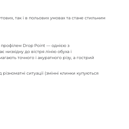
тових, так і в польових умовах та стане стильним
 профілем Drop Point — однією з
низхідну до вістря лінію обуха і
агають точного і акуратного різу, а гострий
 різноматні ситуації (змінні клинки купуються