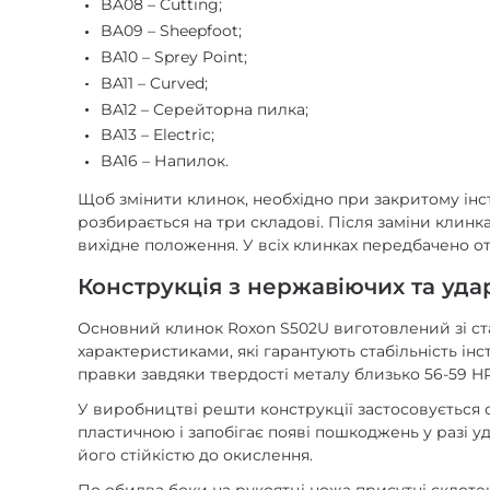
BA08 – Cutting;
BA09 – Sheepfoot;
BA10 – Sprey Point;
BA11 – Curved;
BA12 – Серейторна пилка;
BA13 – Electric;
BA16 – Напилок.
Щоб змінити клинок, необхідно при закритому інст
розбирається на три складові. Після заміни клинка
вихідне положення. У всіх клинках передбачено о
Конструкція з нержавіючих та уда
Основний клинок Roxon S502U виготовлений зі ста
характеристиками, які гарантують стабільність ін
правки завдяки твердості металу близько 56-59 H
У виробництві решти конструкції застосовується ст
пластичною і запобігає появі пошкоджень у разі 
його стійкістю до окислення.