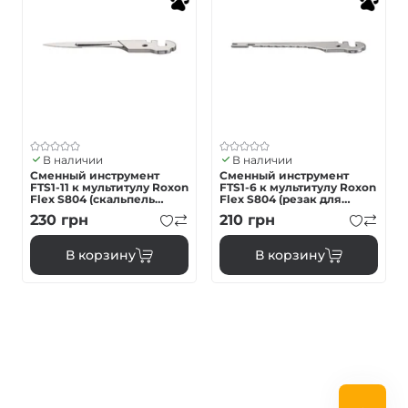
В наличии
В наличии
Сменный инструмент
Сменный инструмент
FTS1-11 к мультитулу Roxon
FTS1-6 к мультитулу Roxon
Flex S804 (скальпель
Flex S804 (резак для
малый)
рыболовных крюков и
230
грн
210
грн
очиститель рыбы)
В корзину
В корзину