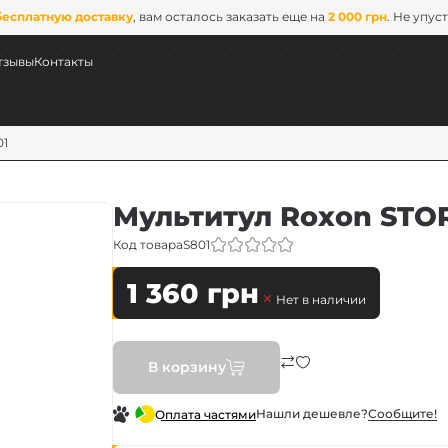
бесплатную доставку
, вам осталось заказать еще на
2 000 грн
. Не упус
тзывы
Контакты
01
Мультитул Roxon STO
Код товара
S801
1 360
грн
Нет в наличии
В корзину
Нашли дешевле?
Сообщите!
Оплата частями