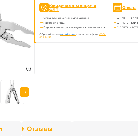
Юридическим лицам и
Оплата
ФЛП
Онлайн опла
Специальные условия для бизнеса
Оплата при 
Работаем с НДС
Оплата част
Персональное сопровождение каждого заказа.
Обращайтесь в
онлайн-чат
или по телефону
(097) 
428 84 55
и
Отзывы