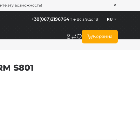
тите эту возможность!
+38(067)2196764
Пн-Вс з 9 до 18
RU
Корзина
RM S801