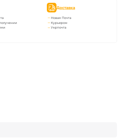
Доставка
та
Новая Почта
получении
Курьером
ями
Укрпочта