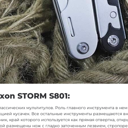
xon STORM S801:
лассических мультитулов. Роль главного инструмента в не
цией кусачек. Все остальные инструменты размещаются вну
ик, край которого используется как прямая отвертка, отк
угой размещены нож с гладко заточенным лезвием, стропоре