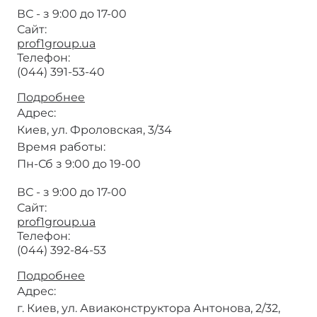
ВС - з 9:00 до 17-00
Сайт:
prof1group.ua
Телефон:
(044) 391-53-40
Подробнее
о
Рекрут
Адрес:
(PROF1Group®)
Киев, ул. Фроловская, 3/34
Время работы:
Пн-Сб з 9:00 до 19-00
ВС - з 9:00 до 17-00
Сайт:
prof1group.ua
Телефон:
(044) 392-84-53
Подробнее
о
Полигон
Адрес:
(PROF1Group®)
г. Киев, ул. Авиаконструктора Антонова, 2/32,