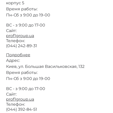
корпус 5
Время работы:
Пн-Сб з 9:00 до 19-00
ВС - з 9:00 до 17-00
Сайт:
prof1group.ua
Телефон:
(044) 242-89-31
Подробнее
о
Форрест
Адрес:
Гамп
Киев, ул. Большая Васильковская, 132
(PROF1Group®)
Время работы:
Пн-Сб з 9:00 до 19-00
ВС - з 9:00 до 17-00
Сайт:
prof1group.ua
Телефон:
(044) 392-84-51